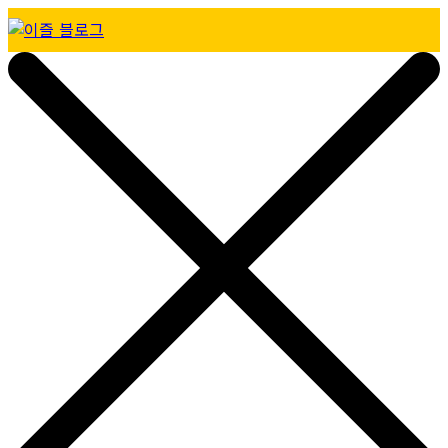
Skip
to
이즐 블로그
content
모두가 누리는 이동의 즐거움, 캐시비가 이즐로 새로워졌어요