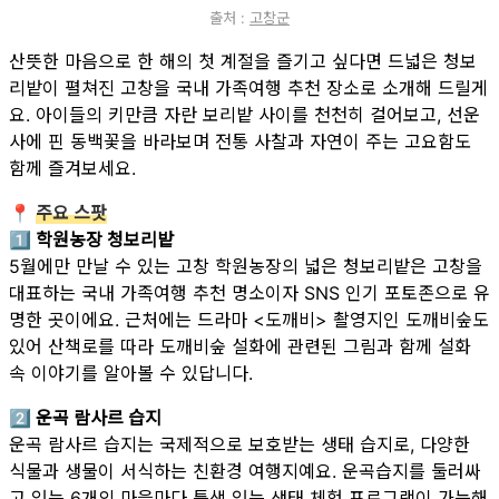
출처 :
고창군
산뜻한 마음으로 한 해의 첫 계절을 즐기고 싶다면 드넓은 청보
리밭이 펼쳐진 고창을 국내 가족여행 추천 장소로 소개해 드릴게
요. 아이들의 키만큼 자란 보리밭 사이를 천천히 걸어보고, 선운
사에 핀 동백꽃을 바라보며 전통 사찰과 자연이 주는 고요함도
함께 즐겨보세요.
📍
주요 스팟
1️⃣ 학원농장 청보리밭
5월에만 만날 수 있는 고창 학원농장의 넓은 청보리밭은 고창을
대표하는 국내 가족여행 추천 명소이자 SNS 인기 포토존으로 유
명한 곳이에요. 근처에는 드라마 <도깨비> 촬영지인 도깨비숲도
있어 산책로를 따라 도깨비숲 설화에 관련된 그림과 함께 설화
속 이야기를 알아볼 수 있답니다.
2️⃣ 운곡 람사르 습지
운곡 람사르 습지는 국제적으로 보호받는 생태 습지로, 다양한
식물과 생물이 서식하는 친환경 여행지예요. 운곡습지를 둘러싸
고 있는 6개의 마을마다 특색 있는 생태 체험 프로그램이 가능해