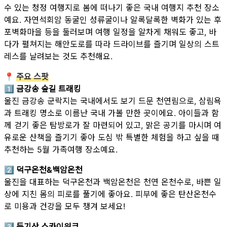
수 있는 청정 여행지로 봄에 떠나기 좋은 국내 여행지 추천 장소
예요. 자연석회암 동굴인 성류굴이나 알록달록한 벽화가 있는 후
포벽화마을 등을 둘러보며 여행 일정을 알차게 채워도 좋고, 바
다가 펼쳐지는 해안도로를 따라 드라이브를 즐기며 일상의 스트
레스를 날려보는 것도 추천해요.
📍
주요 스팟
1️⃣ 금강송 숲길 트래킹
울진 금강송 군락지는 국내에서도 보기 드문 천연림으로, 삼림욕
과 트래킹 명소로 이름난 국내 가볼 만한 곳이에요. 아이들과 함
께 걷기 좋은 탐방로가 잘 마련되어 있고, 맑은 공기를 마시며 여
유로운 산책을 즐기기 좋아 도심 밖 특별한 체험을 하고 싶을 때
추천하는 5월 가족여행 장소예요.
2️⃣ 덕구온천&백암온천
울진을 대표하는 덕구온천과 백암온천은 천연 온천수로, 바쁜 일
상에 지친 몸의 피로를 풀기에 좋아요. 피부에 좋은 탄산온천수
로 미용과 건강을 모두 챙겨 보세요!
3️⃣ 등기산 스카이워크