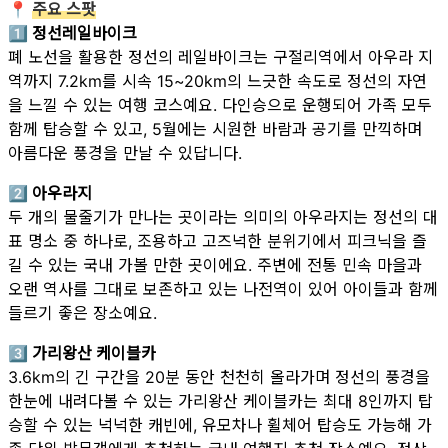
📍
주요 스팟
1️⃣ 정선레일바이크
폐 노선을 활용한 정선의 레일바이크는 구절리역에서 아우라 지
역까지 7.2km를 시속 15~20km의 느긋한 속도로 정선의 자연
을 느낄 수 있는 여행 코스예요. 다인승으로 운행되어 가족 모두
함께 탑승할 수 있고, 5월에는 시원한 바람과 공기를 만끽하며
아름다운 풍경을 만날 수 있답니다.
2️⃣ 아우라지
두 개의 물줄기가 만나는 곳이라는 의미의 아우라지는 정선의 대
표 명소 중 하나로, 조용하고 고즈넉한 분위기에서 피크닉을 즐
길 수 있는 국내 가볼 만한 곳이에요. 주변에 전통 민속 마을과
오랜 역사를 그대로 보존하고 있는 나전역이 있어 아이들과 함께
들르기 좋은 장소예요.
3️⃣ 가리왕산 케이블카
3.6km의 긴 구간을 20분 동안 천천히 올라가며 정선의 풍경을
한눈에 내려다볼 수 있는 가리왕산 케이블카는 최대 8인까지 탑
승할 수 있는 넉넉한 캐빈에, 유모차나 휠체어 탑승도 가능해 가