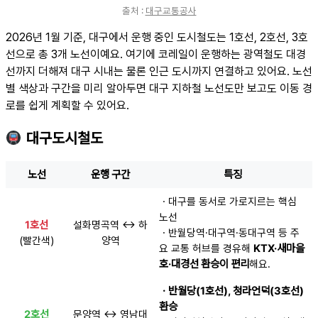
출처 :
대구교통공사
2026년 1월 기준, 대구에서 운행 중인 도시철도는 1호선, 2호선, 3호
선으로 총 3개 노선이예요. 여기에 코레일이 운행하는 광역철도 대경
선까지 더해져 대구 시내는 물론 인근 도시까지 연결하고 있어요. 노선
별 색상과 구간을 미리 알아두면 대구 지하철 노선도만 보고도 이동 경
로를 쉽게 계획할 수 있어요.
대구도시철도
노선
운행 구간
특징
ㆍ대구를 동서로 가로지르는 핵심
노선
1호선
설화명곡역 ↔ 하
ㆍ반월당역·대구역·동대구역 등 주
(빨간색)
양역
요 교통 허브를 경유해
KTX·새마을
호·대경선 환승이 편리
해요.
ㆍ반월당(1호선), 청라언덕(3호선)
환승
2호선
문양역 ↔ 영남대