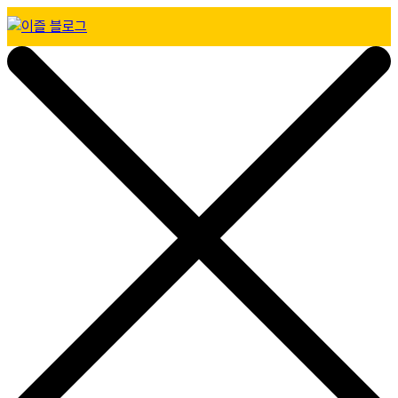
Skip
to
이즐 블로그
content
모두가 누리는 이동의 즐거움, 캐시비가 이즐로 새로워졌어요