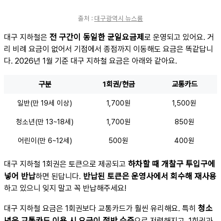
출처 :
대구광역시 뉴스룸
전 구간이 동일한 균일요금제
대구 지하철은
로 운영되고 있어요. 거
리 비례 요금이 없어서 기점에서 종점까지 이동해도 요금은 똑같답니
다. 2026년 1월 기준 대구 지하철 요금은 아래와 같아요.
구분
1회권/현금
교통카드
일반(만 19세 이상)
1,700원
1,500원
청소년(만 13~18세)
1,700원
850원
어린이(만 6~12세)
500원
400원
하차할 때 개찰구 투입구에
대구 지하철 1회권은 토큰으로 제공되고
넣어 반납
반납된 토큰은 운영사에서 회수해 재사용
하면 된답니다.
하고 있으니 잊지 말고 꼭 반납해주세요!
청소
대구 지하철 요금은 1회권보다 교통카드가 훨씬 유리해요. 특히
년은 교통카드 이용 시 요금이 절반 수준
으로 저렴해지고, 1회권과