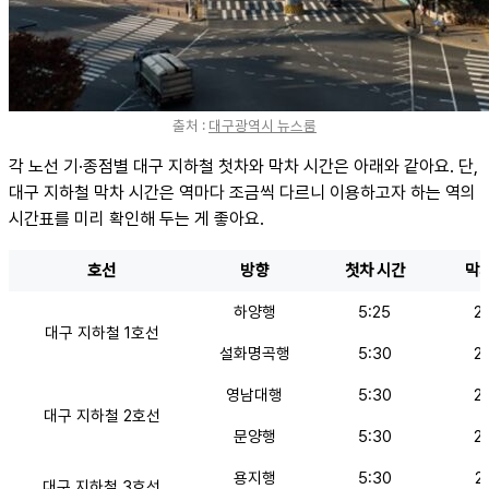
출처 :
대구광역시 뉴스룸
각 노선 기·종점별 대구 지하철 첫차와 막차 시간은 아래와 같아요. 단,
대구 지하철 막차 시간은 역마다 조금씩 다르니 이용하고자 하는 역의
시간표를 미리 확인해 두는 게 좋아요.
호선
방향
첫차 시간
막차
하양행
5:25
2
대구 지하철 1호선
설화명곡행
5:30
2
영남대행
5:30
2
대구 지하철 2호선
문양행
5:30
2
용지행
5:30
2
대구 지하철 3호선