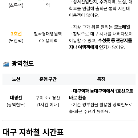
ㆍ성서산업단지, 주거지역, 도심, 대
(초록색)
역
학교를 연결해 출퇴근·통학 시간대
이용객이 많아요.
ㆍ지상 고가 위를 달리는
모노레일
3호선
칠곡경대병원역
ㆍ창밖으로 대구 시내를 내려다보며
(노란색)
↔ 용지역
이동할 수 있고,
수성못 등 관광지를
지나 여행객에게 인기
가 많아요.
광역철도
노선
운행 구간
특징
ㆍ
대구역과 동대구역에서 1호선으로
대경선
구미 ↔ 경산
바로 환승
(광역철도)
(1시간 이내)
ㆍ기존 경부선을 활용한 광역철도로
출·퇴근 수요가 높아요.
대구 지하철 시간표