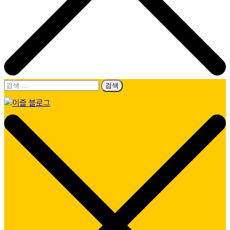
검
색:
이즐 블로그
모두가 누리는 이동의 즐거움, 캐시비가 이즐로 새로워졌어요