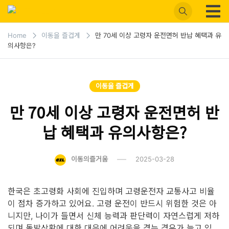
Skip
to
이즐 블로
모두가 누리는 이동
content
의 즐거움, 캐시비가
Home
이동을 즐겁게
만 70세 이상 고령자 운전면허 반납 혜택과 유
그
의사항은?
이즐로 새로워졌어
요
이동을 즐겁게
만 70세 이상 고령자 운전면허 반
납 혜택과 유의사항은?
이동의즐거움
2025-03-28
한국은 초고령화 사회에 진입하며 고령운전자 교통사고 비율
이 점차 증가하고 있어요. 고령 운전이 반드시 위험한 것은 아
니지만, 나이가 들면서 신체 능력과 판단력이 자연스럽게 저하
되며 돌발상황에 대한 대응에 어려움을 겪는 경우가 늘고 있