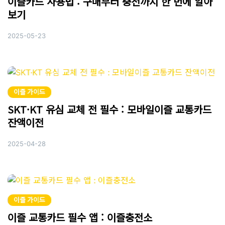
이즐카드 사용법 : 구매부터 충전까지 한 번에 알아
보기
2025-05-23
이즐 가이드
SKT·KT 유심 교체 전 필수 : 모바일이즐 교통카드
잔액이전
2025-04-28
이즐 가이드
이즐 교통카드 필수 앱 : 이즐충전소